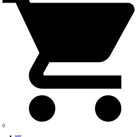
0
søg