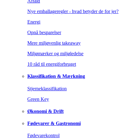
Affald
Nye emballageregler - hvad betyder de for jer?
Energi
Opnå besparelser
Mere miljøvenlig takeaway
Miljømærker og miljøledelse
10 råd til energiforbruget
Klassifikation & Mærkning
Stjerneklassifikation
Green Key
Økonomi & Drift
Fødevarer & Gastronomi
Fødevarekontrol