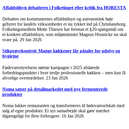
Affaldstilsyn debatteres i Folketinget efter kritik fra HORESTA
Debatten om kommunernes affaldstilsyn og astronomisk høje
gebyrer for landets virksomheder er nu rykket ind på Christiansborg.
Folketingsmedlem Mette Thiesen har fremsat et §20-spørgsmål om
et konkret affaldstilsyn, som miljøminister Magnus Heunicke nu skal
svare på.
29 Jan 2026
Stikprøvekontrol: Mange køkkener får påtaler for udstyr og
hygiejne
Fødevarestyrelsens største kampagne i 2025 afslørede
forbedringspunkter i hver tredje professionelle køkken – men kun få
alvorlige overtrædelser.
23 Jan 2026
Noma satser på detailmarkedet med nye fermenterede
produkter
Noma lukker restauranten og transformeres til fødevareselskab med
salg af egne produkter. Et nyt samarbejde skal gøre mærket
tilgængeligt for flere forbrugere.
16 Jan 2026