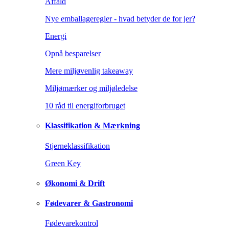
Affald
Nye emballageregler - hvad betyder de for jer?
Energi
Opnå besparelser
Mere miljøvenlig takeaway
Miljømærker og miljøledelse
10 råd til energiforbruget
Klassifikation & Mærkning
Stjerneklassifikation
Green Key
Økonomi & Drift
Fødevarer & Gastronomi
Fødevarekontrol