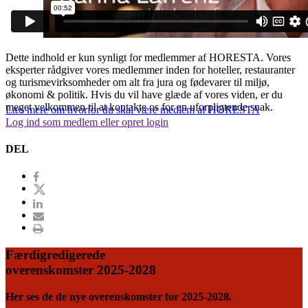
Dette indhold er kun synligt for medlemmer af HORESTA. Vores
eksperter rådgiver vores medlemmer inden for hoteller, restauranter
og turismevirksomheder om alt fra jura og fødevarer til miljø,
økonomi & politik. Hvis du vil have glæde af vores viden, er du
meget velkommen til at kontakte os for en uforpligtende snak.
Læs mere om hvorfor du skal være medlem af HORESTA
Log ind som medlem eller opret login
DEL
Færdigredigerede
overenskomster 2025-2028
Her ses de de nye overenskomster for 2025-2028.