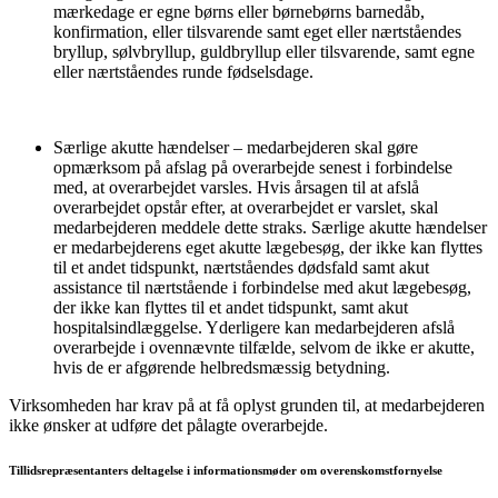
mærkedage er egne børns eller børnebørns barnedåb,
konfirmation, eller tilsvarende samt eget eller nærtståendes
bryllup, sølvbryllup, guldbryllup eller tilsvarende, samt egne
eller nærtståendes runde fødselsdage.
Særlige akutte hændelser – medarbejderen skal gøre
opmærksom på afslag på overarbejde senest i forbindelse
med, at overarbejdet varsles. Hvis årsagen til at afslå
overarbejdet opstår efter, at overarbejdet er varslet, skal
medarbejderen meddele dette straks. Særlige akutte hændelser
er medarbejderens eget akutte lægebesøg, der ikke kan flyttes
til et andet tidspunkt, nærtståendes dødsfald samt akut
assistance til nærtstående i forbindelse med akut lægebesøg,
der ikke kan flyttes til et andet tidspunkt, samt akut
hospitalsindlæggelse. Yderligere kan medarbejderen afslå
overarbejde i ovennævnte tilfælde, selvom de ikke er akutte,
hvis de er afgørende helbredsmæssig betydning.
Virksomheden har krav på at få oplyst grunden til, at medarbejderen
ikke ønsker at udføre det pålagte overarbejde.
Tillidsrepræsentanters deltagelse i informationsmøder om overenskomstfornyelse