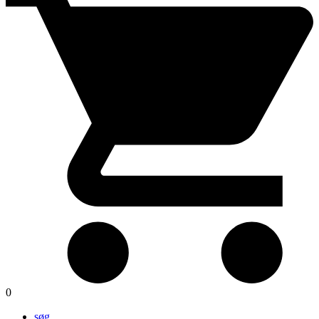
0
søg