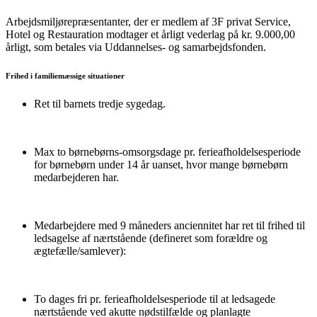
Arbejdsmiljørepræsentanter, der er medlem af 3F privat Service,
Hotel og Restauration modtager et årligt vederlag på kr. 9.000,00
årligt, som betales via Uddannelses- og samarbejdsfonden.
Frihed i familiemæssige situationer
Ret til barnets tredje sygedag.
Max to børnebørns-omsorgsdage pr. ferieafholdelsesperiode
for børnebørn under 14 år uanset, hvor mange børnebørn
medarbejderen har.
Medarbejdere med 9 måneders anciennitet har ret til frihed til
ledsagelse af nærtstående (defineret som forældre og
ægtefælle/samlever):
To dages fri pr. ferieafholdelsesperiode til at ledsagede
nærtstående ved akutte nødstilfælde og planlagte