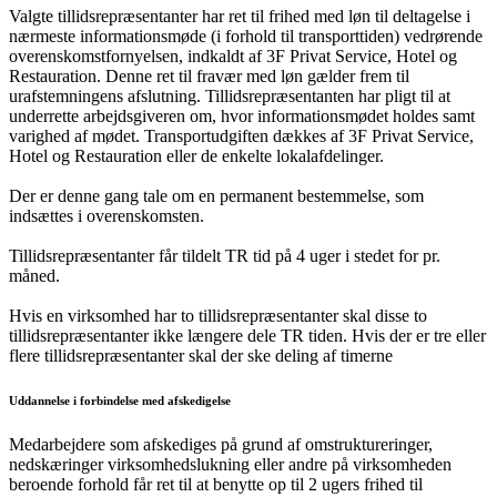
Valgte tillidsrepræsentanter har ret til frihed med løn til deltagelse i
nærmeste informationsmøde (i forhold til transporttiden) vedrørende
overenskomstfornyelsen, indkaldt af 3F Privat Service, Hotel og
Restauration. Denne ret til fravær med løn gælder frem til
urafstemningens afslutning. Tillidsrepræsentanten har pligt til at
underrette arbejdsgiveren om, hvor informationsmødet holdes samt
varighed af mødet. Transportudgiften dækkes af 3F Privat Service,
Hotel og Restauration eller de enkelte lokalafdelinger.
Der er denne gang tale om en permanent bestemmelse, som
indsættes i overenskomsten.
Tillidsrepræsentanter får tildelt TR tid på 4 uger i stedet for pr.
måned.
Hvis en virksomhed har to tillidsrepræsentanter skal disse to
tillidsrepræsentanter ikke længere dele TR tiden. Hvis der er tre eller
flere tillidsrepræsentanter skal der ske deling af timerne
Uddannelse i forbindelse med afskedigelse
Medarbejdere som afskediges på grund af omstruktureringer,
nedskæringer virksomhedslukning eller andre på virksomheden
beroende forhold får ret til at benytte op til 2 ugers frihed til