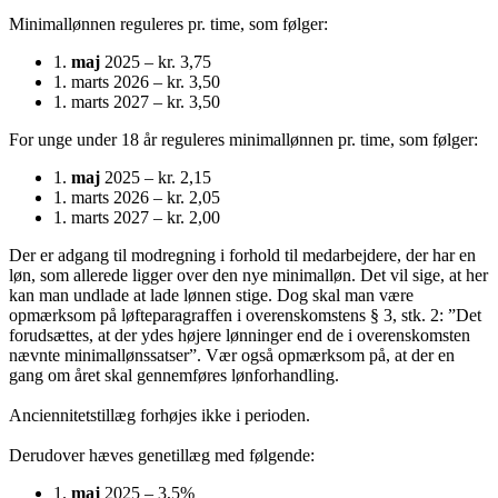
Minimallønnen reguleres pr. time, som følger:
1.
maj
2025 – kr. 3,75
1. marts 2026 – kr. 3,50
1. marts 2027 – kr. 3,50
For unge under 18 år reguleres minimallønnen pr. time, som følger:
1.
maj
2025 – kr. 2,15
1. marts 2026 – kr. 2,05
1. marts 2027 – kr. 2,00
Der er adgang til modregning i forhold til medarbejdere, der har en
løn, som allerede ligger over den nye minimalløn. Det vil sige, at her
kan man undlade at lade lønnen stige. Dog skal man være
opmærksom på løfteparagraffen i overenskomstens § 3, stk. 2: ”Det
forudsættes, at der ydes højere lønninger end de i overenskomsten
nævnte minimallønssatser”. Vær også opmærksom på, at der en
gang om året skal gennemføres lønforhandling.
Anciennitetstillæg forhøjes ikke i perioden.
Derudover hæves genetillæg med følgende:
1.
maj
2025 – 3,5%