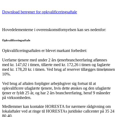
Download beregner for opkvalificeringsaftale
Hovedelementerne i overenskomstfornyelsen kan ses nedenfor:
Opkvalificeringsaftale
Opkvalificeringsaftalen er blevet markant forbedret:
Uerfarne tjenere med under 2 års tjenerbrancheerfaring aflønnes
med kr. 147,02 i timen, tillærte med kr. 172,26 i timen og faglærte
med kr. 178,20 kr. i timen. Ved brug af reserver tillægges timelønnen
10%.
Ved brug af aftalen forpligter arbejdsgiver sig fortsat til at
opkvalificere ufaglærte tjenere, hvis dette ønskes og den ufaglærte
tjener er fyldt 25 år, og har 2 års brancheerfaring, heraf 9 måneder
på virksomheden.
Medlemmer kan kontakte HORESTA for nærmere rådgivning om
lokalaftaler ved at ringe til HORESTAs juridiske callcenter på 35 24
80 40.