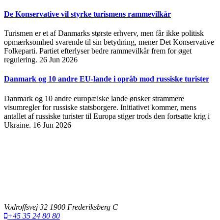
De Konservative vil styrke turismens rammevilkår
Turismen er et af Danmarks største erhverv, men får ikke politisk
opmærksomhed svarende til sin betydning, mener Det Konservative
Folkeparti. Partiet efterlyser bedre rammevilkår frem for øget
regulering.
26 Jun 2026
Danmark og 10 andre EU-lande i opråb mod russiske turister
Danmark og 10 andre europæiske lande ønsker strammere
visumregler for russiske statsborgere. Initiativet kommer, mens
antallet af russiske turister til Europa stiger trods den fortsatte krig i
Ukraine.
16 Jun 2026
Vodroffsvej 32 1900 Frederiksberg C
+45 35 24 80 80