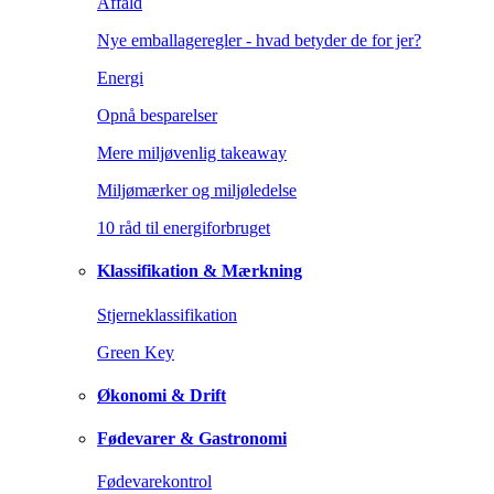
Affald
Nye emballageregler - hvad betyder de for jer?
Energi
Opnå besparelser
Mere miljøvenlig takeaway
Miljømærker og miljøledelse
10 råd til energiforbruget
Klassifikation & Mærkning
Stjerneklassifikation
Green Key
Økonomi & Drift
Fødevarer & Gastronomi
Fødevarekontrol