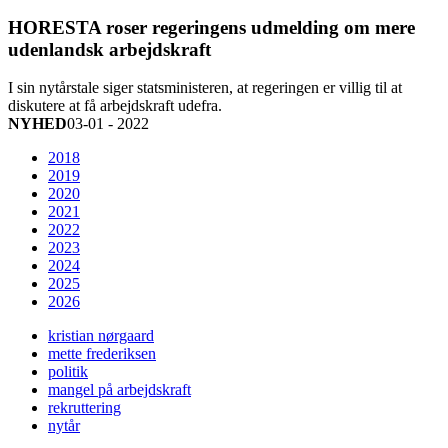
HORESTA roser regeringens udmelding om mere
udenlandsk arbejdskraft
I sin nytårstale siger statsministeren, at regeringen er villig til at
diskutere at få arbejdskraft udefra.
NYHED
03-01 - 2022
2018
2019
2020
2021
2022
2023
2024
2025
2026
kristian nørgaard
mette frederiksen
politik
mangel på arbejdskraft
rekruttering
nytår