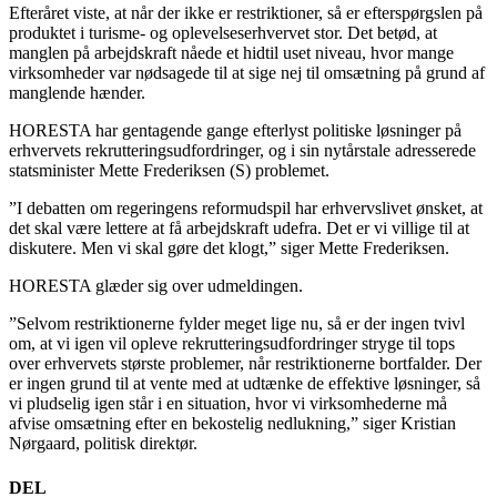
Efteråret viste, at når der ikke er restriktioner, så er efterspørgslen på
produktet i turisme- og oplevelseserhvervet stor. Det betød, at
manglen på arbejdskraft nåede et hidtil uset niveau, hvor mange
virksomheder var nødsagede til at sige nej til omsætning på grund af
manglende hænder.
HORESTA har gentagende gange efterlyst politiske løsninger på
erhvervets rekrutteringsudfordringer, og i sin nytårstale adresserede
statsminister Mette Frederiksen (S) problemet.
”I debatten om regeringens reformudspil har erhvervslivet ønsket, at
det skal være lettere at få arbejdskraft udefra. Det er vi villige til at
diskutere. Men vi skal gøre det klogt,” siger Mette Frederiksen.
HORESTA glæder sig over udmeldingen.
”Selvom restriktionerne fylder meget lige nu, så er der ingen tvivl
om, at vi igen vil opleve rekrutteringsudfordringer stryge til tops
over erhvervets største problemer, når restriktionerne bortfalder. Der
er ingen grund til at vente med at udtænke de effektive løsninger, så
vi pludselig igen står i en situation, hvor vi virksomhederne må
afvise omsætning efter en bekostelig nedlukning,” siger Kristian
Nørgaard, politisk direktør.
DEL