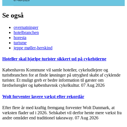
Se også
overnatninger
hotelbranchen
horesta
turisme
jeppe møller-herskind
Hoteller skal hjælpe turister sikkert ud på cykelstierne
Københavns Kommune vil samle hoteller, cykeludlejere og
turistbranchen for at finde løsninger på utryghed skabt af cyklende
turister. Et muligt greb er bedre information til gæster om
færdselsregler og københavnsk cykelkultur.
07 Aug 2026
Wolt forventer lavere vækst efter rekordår
Efter flere år med kraftig fremgang forventer Wolt Danmark, at
væksten flader ud i 2026. Selskabet vil derfor hente mere vækst fra
andre områder end traditionel takeaway.
07 Aug 2026