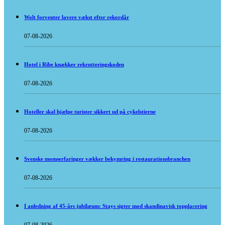
Wolt forventer lavere vækst efter rekordår
07-08-2026
Hotel i Ribe knækker rekrutteringskoden
07-08-2026
Hoteller skal hjælpe turister sikkert ud på cykelstierne
07-08-2026
Svenske momserfaringer vækker bekymring i restaurationsbranchen
07-08-2026
I anledning af 45-års jubilæum: Stays sigter mod skandinavisk topplacering
07-08-2026