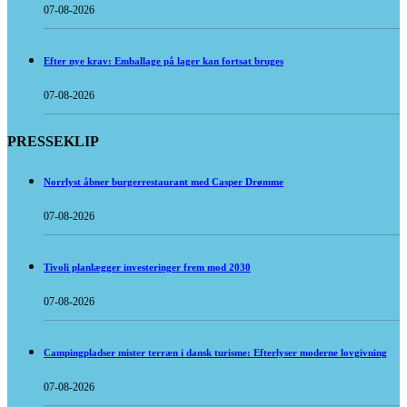
07-08-2026
Efter nye krav: Emballage på lager kan fortsat bruges
07-08-2026
PRESSEKLIP
Norrlyst åbner burgerrestaurant med Casper Drømme
07-08-2026
Tivoli planlægger investeringer frem mod 2030
07-08-2026
Campingpladser mister terræn i dansk turisme: Efterlyser moderne lovgivning
07-08-2026