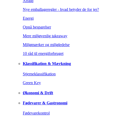
Affald
Nye emballageregler - hvad betyder de for jer?
Energi
Opnå besparelser
Mere miljøvenlig takeaway
Miljømærker og miljøledelse
10 råd til energiforbruget
Klassifikation & Mærkning
Stjerneklassifikation
Green Key
Økonomi & Drift
Fødevarer & Gastronomi
Fødevarekontrol