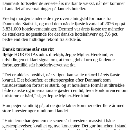
Danmark fortsætter de seneste års markante vækst, når det kommer
til antallet af overnatninger på landets hoteller.
Fredag morgen landede de nye overnatningstal for marts fra
Danmarks Statistik, og med dem nåede første kvartal af 2026 op på
3.831.000 hotelovernatninger. Dermed var årets første tre måneder
de stærkeste nogensinde for det danske hotelerhverv og 7,6 pct.
bedre end den hidtidige rekord fra sidste år.
Dansk turisme står stærkt
Ifølge HORESTAs adm. direktør, Jeppe Møller-Herskind, er
udviklingen et klart signal om, at trods global uro og faldende
forbrugertillid står hotelerhvervet stærkt.
”Det er aldeles positivt, når vi igen kan sætte rekord i årets første
kvartal. Det bekræfter, at efterspørgslen efter Danmark som
turistdestination fortsat er stærk, og at hotellerne formår at tiltrække
både danske og internationale gæster i en tid, hvor konkurrencen om
turisterne er hård,” siger Jeppe Møller-Herskind.
Han peger samtidig på, at de gode takter kommer efter flere år med
store investeringer rundt om i landet.
”Hotellerne har gennem de senere år investeret massivt i både
gæsteoplevelser, kvalitet og nye koncepter. Det gør branchen i stand