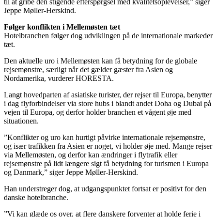
til at gribe den stigende efterspørgsel med kvalitetsoplevelser,” siger
Jeppe Møller-Herskind.
Følger konflikten i Mellemøsten tæt
Hotelbranchen følger dog udviklingen på de internationale markeder
tæt.
Den aktuelle uro i Mellemøsten kan få betydning for de globale
rejsemønstre, særligt når det gælder gæster fra Asien og
Nordamerika, vurderer HORESTA.
Langt hovedparten af asiatiske turister, der rejser til Europa, benytter
i dag flyforbindelser via store hubs i blandt andet Doha og Dubai på
vejen til Europa, og derfor holder branchen et vågent øje med
situationen.
”Konflikter og uro kan hurtigt påvirke internationale rejsemønstre,
og især trafikken fra Asien er noget, vi holder øje med. Mange rejser
via Mellemøsten, og derfor kan ændringer i flytrafik eller
rejsemønstre på lidt længere sigt få betydning for turismen i Europa
og Danmark,” siger Jeppe Møller-Herskind.
Han understreger dog, at udgangspunktet fortsat er positivt for den
danske hotelbranche.
”Vi kan glæde os over, at flere danskere forventer at holde ferie i