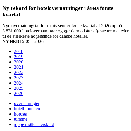
Ny rekord for hotelovernatninger i årets første
kvartal
Nye overnatningstal for marts sender første kvartal af 2026 op på
3.831.000 hotelovernatninger og gør dermed årets første tre måneder
til de stærkeste nogensinde for danske hoteller.
NYHED
15-05 - 2026
2018
2019
2020
2021
2022
2023
2024
2025
2026
overnatninger
hotelbranchen
horesta
turisme
jeppe møller-herskind