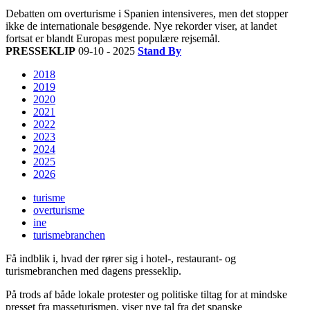
Debatten om overturisme i Spanien intensiveres, men det stopper
ikke de internationale besøgende. Nye rekorder viser, at landet
fortsat er blandt Europas mest populære rejsemål.
PRESSEKLIP
09-10 - 2025
Stand By
2018
2019
2020
2021
2022
2023
2024
2025
2026
turisme
overturisme
ine
turismebranchen
Få indblik i, hvad der rører sig i hotel-, restaurant- og
turismebranchen med dagens presseklip.
På trods af både lokale protester og politiske tiltag for at mindske
presset fra masseturismen, viser nye tal fra det spanske