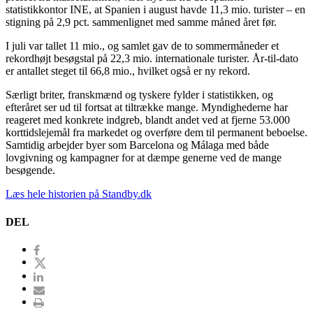
statistikkontor INE, at Spanien i august havde 11,3 mio. turister – en
stigning på 2,9 pct. sammenlignet med samme måned året før.
I juli var tallet 11 mio., og samlet gav de to sommermåneder et
rekordhøjt besøgstal på 22,3 mio. internationale turister. År-til-dato
er antallet steget til 66,8 mio., hvilket også er ny rekord.
Særligt briter, franskmænd og tyskere fylder i statistikken, og
efteråret ser ud til fortsat at tiltrække mange. Myndighederne har
reageret med konkrete indgreb, blandt andet ved at fjerne 53.000
korttidslejemål fra markedet og overføre dem til permanent beboelse.
Samtidig arbejder byer som Barcelona og Málaga med både
lovgivning og kampagner for at dæmpe generne ved de mange
besøgende.
Læs hele historien på Standby.dk
DEL