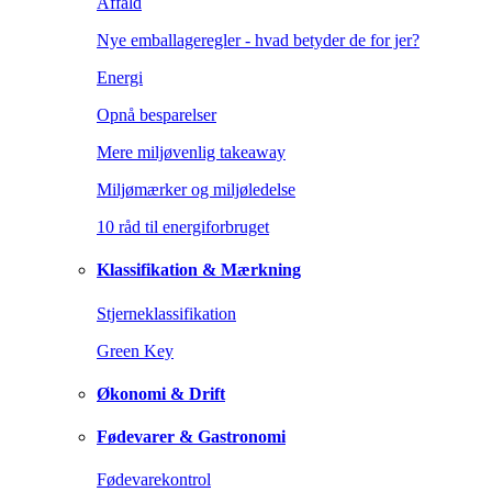
Affald
Nye emballageregler - hvad betyder de for jer?
Energi
Opnå besparelser
Mere miljøvenlig takeaway
Miljømærker og miljøledelse
10 råd til energiforbruget
Klassifikation & Mærkning
Stjerneklassifikation
Green Key
Økonomi & Drift
Fødevarer & Gastronomi
Fødevarekontrol