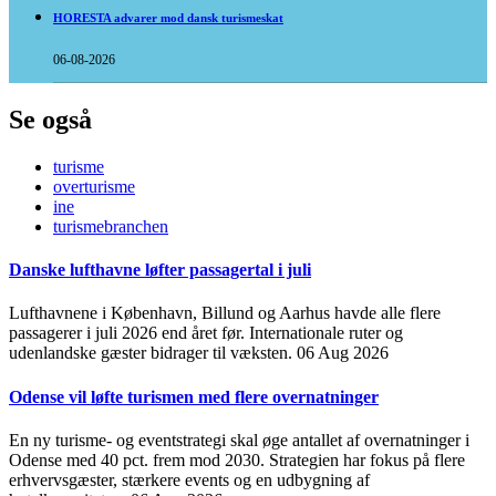
HORESTA advarer mod dansk turismeskat
06-08-2026
Se også
turisme
overturisme
ine
turismebranchen
Danske lufthavne løfter passagertal i juli
Lufthavnene i København, Billund og Aarhus havde alle flere
passagerer i juli 2026 end året før. Internationale ruter og
udenlandske gæster bidrager til væksten.
06 Aug 2026
Odense vil løfte turismen med flere overnatninger
En ny turisme- og eventstrategi skal øge antallet af overnatninger i
Odense med 40 pct. frem mod 2030. Strategien har fokus på flere
erhvervsgæster, stærkere events og en udbygning af