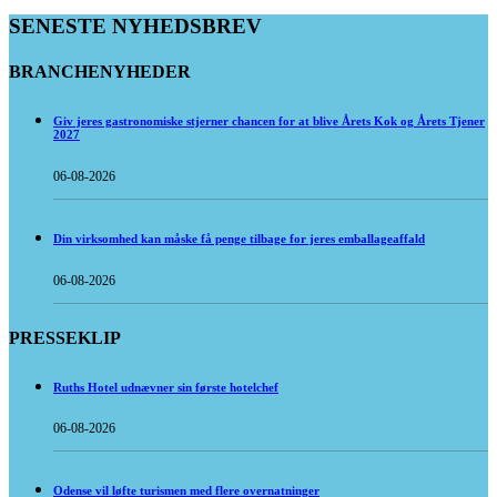
SENESTE NYHEDSBREV
BRANCHENYHEDER
Giv jeres gastronomiske stjerner chancen for at blive Årets Kok og Årets Tjener
2027
06-08-2026
Din virksomhed kan måske få penge tilbage for jeres emballageaffald
06-08-2026
PRESSEKLIP
Ruths Hotel udnævner sin første hotelchef
06-08-2026
Odense vil løfte turismen med flere overnatninger