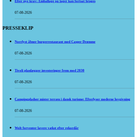
Efter nye krav: Emballage på lager kan fortsat bruges
07-08-2026
PRESSEKLIP
Norrlyst åbner burgerrestaurant med Casper Drømme
07-08-2026
Tivoli planlægger investeringer frem mod 2030
07-08-2026
Campingpladser mister terræn i dansk turisme: Efterlyser moderne lovgivning
07-08-2026
Wolt forventer lavere vækst efter rekordår