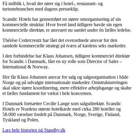
Få indblik i, hvad der rører sig i hotel-, restaurant- og
turismebranchen med dagens presseklip.
Scandic Hotels har gennemført en større omorganisering af sin
kommercielle struktur. Hvor hvert land tidligere havde sin egen
kommercielle direktør, er ansvaret nu samlet under én fælles ledelse.
Thérèse Cedercreutz har fået det overordnede ansvar for den
samlede kommercielle strategi på tværs af kædens seks markeder.
I den forbindelse har Klaus Johansen, tidligere kommerciel direktør
for Scandic i Danmark, fået en ny rolle som Director of Sales –
International & Norway.
Her får Klaus Johansen ansvar for salg og salgsorganisation i både
Norge og på udvalgte internationale markeder. Omstruktureringen
skal sikre større koordinering, mere effektive arbejdsgange og skabe
et fælles fundament for vækst i hele koncernen.
I Danmark fortsætter Cecilie Lange som salgsdirektør. Scandic
Hotels er Nordens største hotelkæde med cirka 280 hoteller og
58.000 værelser fordelt på Danmark, Norge, Sverige, Finland,
Tyskland og Polen.
Læs hele historien på Standby.dk