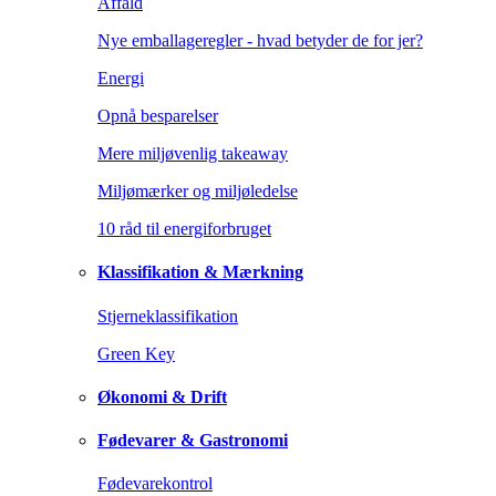
Affald
Nye emballageregler - hvad betyder de for jer?
Energi
Opnå besparelser
Mere miljøvenlig takeaway
Miljømærker og miljøledelse
10 råd til energiforbruget
Klassifikation & Mærkning
Stjerneklassifikation
Green Key
Økonomi & Drift
Fødevarer & Gastronomi
Fødevarekontrol