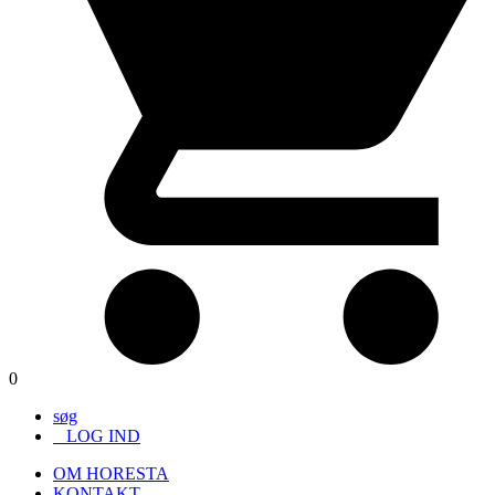
0
søg
LOG IND
OM HORESTA
KONTAKT