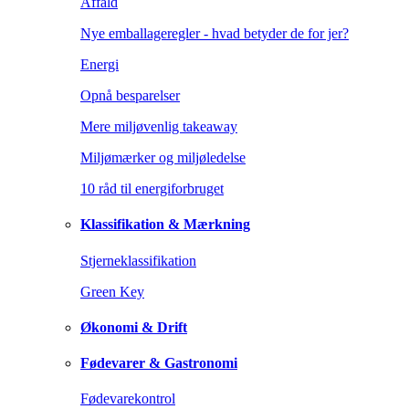
Affald
Nye emballageregler - hvad betyder de for jer?
Energi
Opnå besparelser
Mere miljøvenlig takeaway
Miljømærker og miljøledelse
10 råd til energiforbruget
Klassifikation & Mærkning
Stjerneklassifikation
Green Key
Økonomi & Drift
Fødevarer & Gastronomi
Fødevarekontrol