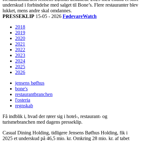
underskud i forbindelse med salget til Bone’s. Flere restauranter blev
lukket, mens andre skal omdannes.
PRESSEKLIP
15-05 - 2026
FødevareWatch
2018
2019
2020
2021
2022
2023
2024
2025
2026
jensens bøfhus
bone's
restaurantbranchen
l'osteria
regnskab
Få indblik i, hvad der rører sig i hotel-, restaurant- og
turismebranchen med dagens presseklip.
Casual Dining Holding, tidligere Jensens Bøfhus Holding, fik i
2025 et underskud på 46,5 mio. kr. Omkring 28 mio. kr. af tabet