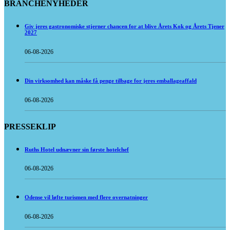
BRANCHENYHEDER
Giv jeres gastronomiske stjerner chancen for at blive Årets Kok og Årets Tjener
2027
06-08-2026
Din virksomhed kan måske få penge tilbage for jeres emballageaffald
06-08-2026
PRESSEKLIP
Ruths Hotel udnævner sin første hotelchef
06-08-2026
Odense vil løfte turismen med flere overnatninger
06-08-2026