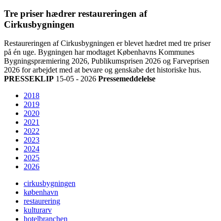
Tre priser hædrer restaureringen af
Cirkusbygningen
Restaureringen af Cirkusbygningen er blevet hædret med tre priser
på én uge. Bygningen har modtaget Københavns Kommunes
Bygningspræmiering 2026, Publikumsprisen 2026 og Farveprisen
2026 for arbejdet med at bevare og genskabe det historiske hus.
PRESSEKLIP
15-05 - 2026
Pressemeddelelse
2018
2019
2020
2021
2022
2023
2024
2025
2026
cirkusbygningen
københavn
restaurering
kulturarv
hotelbranchen