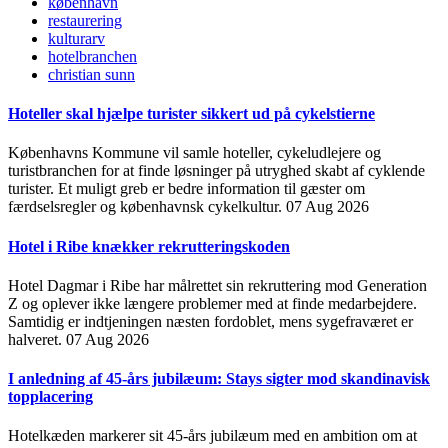
københavn
restaurering
kulturarv
hotelbranchen
christian sunn
Hoteller skal hjælpe turister sikkert ud på cykelstierne
Københavns Kommune vil samle hoteller, cykeludlejere og
turistbranchen for at finde løsninger på utryghed skabt af cyklende
turister. Et muligt greb er bedre information til gæster om
færdselsregler og københavnsk cykelkultur.
07 Aug 2026
Hotel i Ribe knækker rekrutteringskoden
Hotel Dagmar i Ribe har målrettet sin rekruttering mod Generation
Z og oplever ikke længere problemer med at finde medarbejdere.
Samtidig er indtjeningen næsten fordoblet, mens sygefraværet er
halveret.
07 Aug 2026
I anledning af 45-års jubilæum: Stays sigter mod skandinavisk
topplacering
Hotelkæden markerer sit 45-års jubilæum med en ambition om at